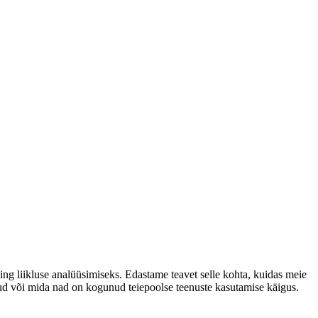
ng liikluse analüüsimiseks. Edastame teavet selle kohta, kuidas meie
anud või mida nad on kogunud teiepoolse teenuste kasutamise käigus.