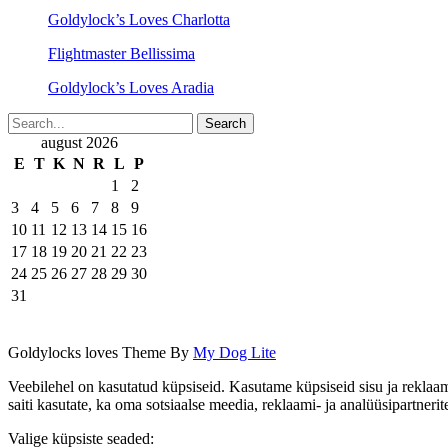
Goldylock’s Loves Charlotta
Flightmaster Bellissima
Goldylock’s Loves Aradia
august 2026
E
T
K
N
R
L
P
1
2
3
4
5
6
7
8
9
10
11
12
13
14
15
16
17
18
19
20
21
22
23
24
25
26
27
28
29
30
31
Goldylocks loves Theme By
My Dog Lite
Veebilehel on kasutatud küpsiseid. Kasutame küpsiseid sisu ja reklaam
saiti kasutate, ka oma sotsiaalse meedia, reklaami- ja analüüsipartne
Valige küpsiste seaded: