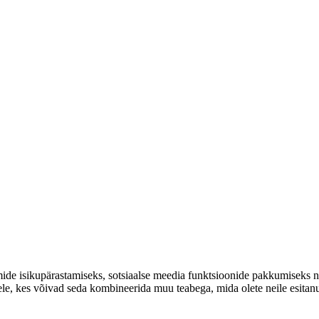
ide isikupärastamiseks, sotsiaalse meedia funktsioonide pakkumiseks ni
ritele, kes võivad seda kombineerida muu teabega, mida olete neile esit