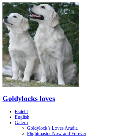
Goldylocks loves
Esileht
English
Galerii
Goldylock’s Loves Aradia
Flightmaster Now and Forever