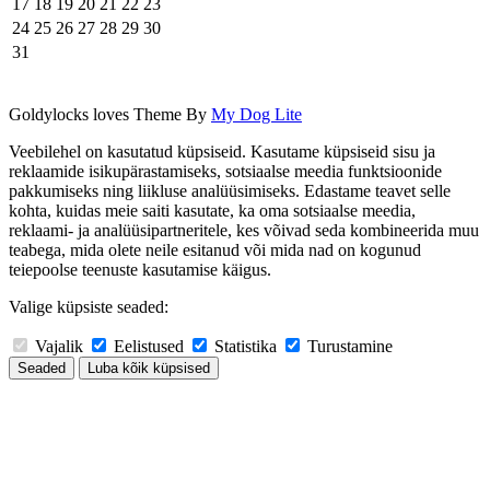
17
18
19
20
21
22
23
24
25
26
27
28
29
30
31
Goldylocks loves Theme By
My Dog Lite
Veebilehel on kasutatud küpsiseid. Kasutame küpsiseid sisu ja
reklaamide isikupärastamiseks, sotsiaalse meedia funktsioonide
pakkumiseks ning liikluse analüüsimiseks. Edastame teavet selle
kohta, kuidas meie saiti kasutate, ka oma sotsiaalse meedia,
reklaami- ja analüüsipartneritele, kes võivad seda kombineerida muu
teabega, mida olete neile esitanud või mida nad on kogunud
teiepoolse teenuste kasutamise käigus.
Valige küpsiste seaded:
Vajalik
Eelistused
Statistika
Turustamine
Seaded
Luba kõik küpsised