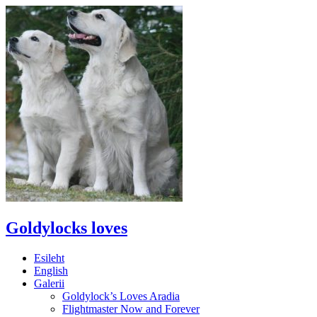
Goldylocks loves
Esileht
English
Galerii
Goldylock’s Loves Aradia
Flightmaster Now and Forever